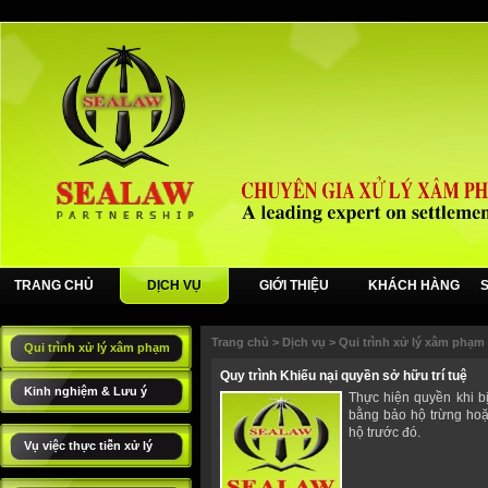
TRANG CHỦ
DỊCH VỤ
GIỚI THIỆU
KHÁCH HÀNG
Trang chủ
>
Dịch vụ
>
Qui trình xử lý xâm phạm
Qui trình xử lý xâm phạm
Quy trình Khiếu nại quyền sở hữu trí tuệ
Kinh nghiệm & Lưu ý
Thực hiện quyền khi b
bằng bảo hộ trừng hoặ
hộ trước đó.
Vụ việc thực tiễn xử lý