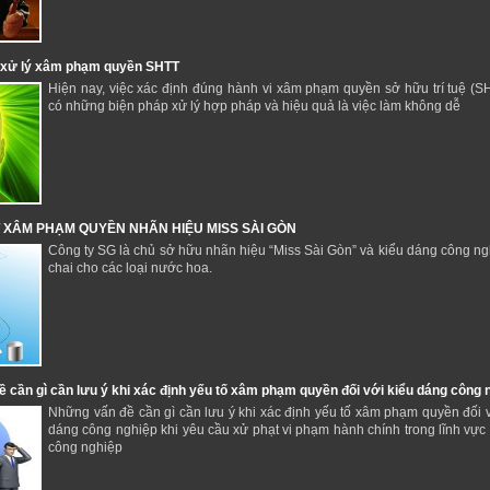
 xử lý xâm phạm quyền SHTT
Hiện nay, việc xác định đúng hành vi xâm phạm quyền sở hữu trí tuệ (S
có những biện pháp xử lý hợp pháp và hiệu quả là việc làm không dễ
 XÂM PHẠM QUYỀN NHÃN HIỆU MISS SÀI GÒN
Công ty SG là chủ sở hữu nhãn hiệu “Miss Sài Gòn” và kiểu dáng công ng
chai cho các loại nước hoa.
 cần gì cần lưu ý khi xác định yếu tố xâm phạm quyền đối với kiểu dáng công 
Những vấn đề cần gì cần lưu ý khi xác định yếu tố xâm phạm quyền đối v
dáng công nghiệp khi yêu cầu xử phạt vi phạm hành chính trong lĩnh vực
công nghiệp