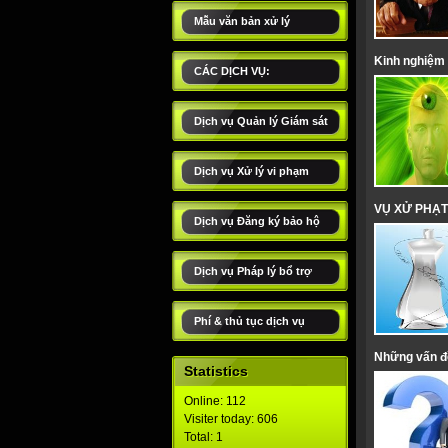
Mẫu văn bản xử lý
Kinh nghiệm
CÁC DỊCH VỤ:
Dịch vụ Quản lý Giám sát
Dịch vụ Xử lý vi phạm
VỤ XỬ PHẠT
Dịch vụ Đăng ký bảo hộ
Dịch vụ Pháp lý bổ trợ
Phí & thủ tục dịch vụ
Những vấn đề
Statistics
Online: 112
Visiter today: 606
Total: 1