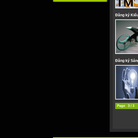
Đăng ký Kiể
Đăng ký Sán
Page 3 / 3