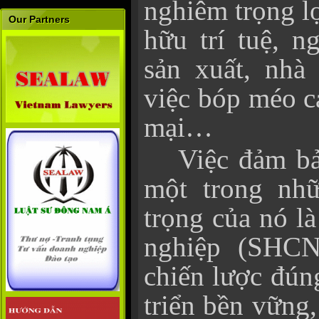
nghiêm trọng lợ
Our Partners
hữu trí tuệ, n
sản xuất, nhà 
việc bóp méo c
mại…
Việc đảm b
một trong nh
trọng của nó l
nghiệp (SHCN)
chiến lược đún
triển bền vững,