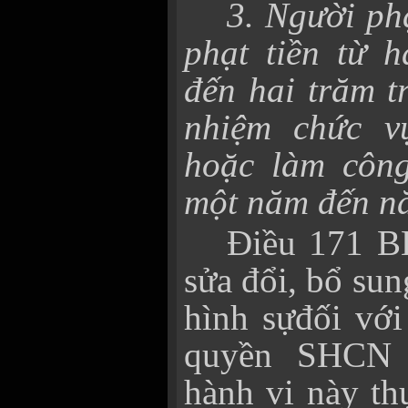
3. Người ph
phạt tiền từ h
đến hai trăm t
nhiệm chức v
hoặc làm công
một năm đến n
Điều 171 B
sửa đổi, bổ sun
hình sựđối vớ
quyền SHCN 
hành vi này th