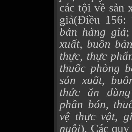
các tội về sản
giả(Điều 156:
bán hàng giả
;
xuất, buôn bán
thực, thực phẩ
thuốc phòng b
sản xuất, buô
thức ăn dùng
phân bón, thuố
vệ thực vật, g
nuôi
). Các quy