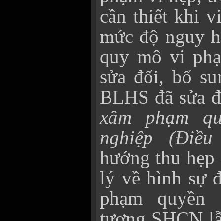
cần thiết khi v
mức độ nguy hi
quy mô vi phạ
sửa đổi, bổ su
BLHS đã sửa đ
xâm phạm qu
nghiệp (Điề
hướng thu hẹp 
lý về hình sự 
phạm quyền
tượng SHCN lẫn