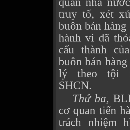
quan nhà nước
truy tố, xét x
buôn bán hàng 
hành vi đã thỏ
cấu thành của
buôn bán hàng 
lý theo tội
SHCN.
Thứ ba,
BLH
cơ quan tiến h
trách nhiệm h