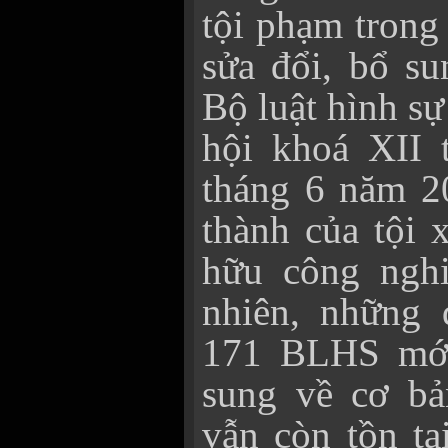
tội phạm trong
sửa đổi, bổ su
Bộ luật hình s
hội khoá XII 
tháng 6 năm 20
thành của tội
hữu công nghi
nhiên, những 
171 BLHS mới
sung về cơ bả
vẫn còn tồn tạ