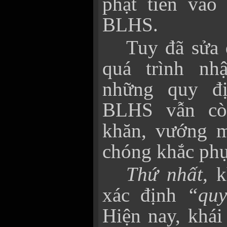
phạt tiền vào
BLHS.
Tuy đã sửa 
quá trình nh
những quy đ
BLHS vẫn cò
khăn, vướng m
chóng khắc phụ
Thứ nhất,
kh
xác định
“qu
Hiện nay, khái