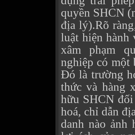
dụng trái phép
quyền SHCN (nh
địa lý).Rõ ràn
luật hiện hành
xâm phạm qu
nghiệp có một 
Đó là trường h
thức và hàng 
hữu SHCN đối 
hoá, chỉ dẫn đị
danh nào ảnh h