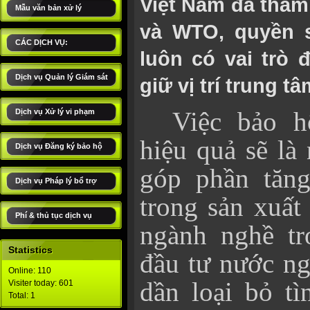
Việt Nam đã tham 
Mẫu văn bản xử lý
và WTO, quyền s
CÁC DỊCH VỤ:
luôn có vai trò 
Dịch vụ Quản lý Giám sát
giữ vị trí trung tâ
Việc bảo 
Dịch vụ Xử lý vi phạm
hiệu quả sẽ là
Dịch vụ Đăng ký bảo hộ
góp phần tăn
Dịch vụ Pháp lý bổ trợ
trong sản xuất
Phí & thủ tục dịch vụ
ngành nghề tr
Statistics
đầu tư nước ng
Online: 110
dần loại bỏ t
Visiter today: 601
Total: 1