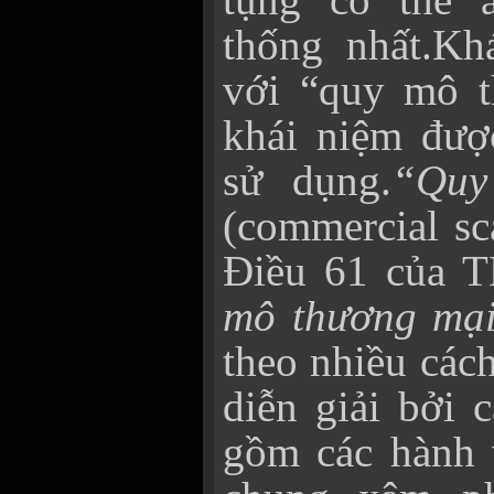
thống nhất.
Kh
với “quy mô t
khái niệm đư
sử dụng.
“Quy
(commercial sc
Điều 61 của T
mô thương mạ
theo nhiều các
diễn giải bởi 
gồm các hành 