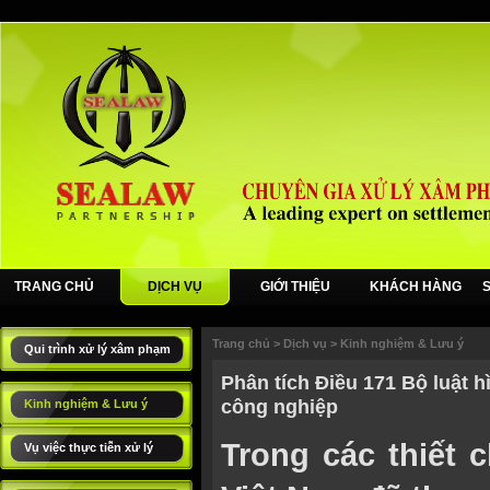
TRANG CHỦ
DỊCH VỤ
GIỚI THIỆU
KHÁCH HÀNG
Trang chủ
>
Dịch vụ
>
Kinh nghiệm & Lưu ý
Qui trình xử lý xâm phạm
Phân tích Ðiều 171 Bộ luật 
công nghiệp
Kinh nghiệm & Lưu ý
Trong các thiết 
Vụ việc thực tiễn xử lý