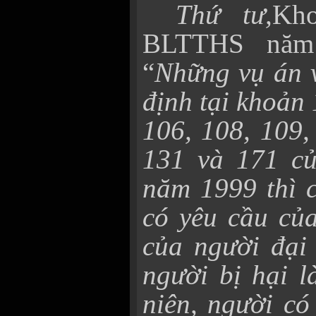
Thứ tư,
Kh
BLTTHS năm
“
Những vụ án v
định tại khoản 
106, 108, 109,
131 và 171 củ
năm 1999 thì c
có yêu cầu của
của người đại
người bị hại l
niên, người có