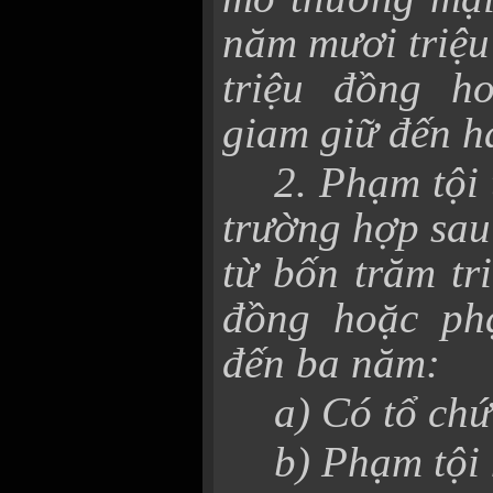
năm mươi triệu
triệu đồng h
giam giữ đến h
2. Phạm tội
trường hợp sau 
từ bốn trăm tr
đồng hoặc phạ
đến ba năm:
a) Có tổ chứ
b) Phạm tội 